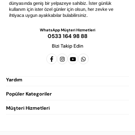
dünyasında geniş bir yelpazeye sahibiz. İster günlük 
kullanım için ister özel günler için olsun, her zevke ve 
ihtiyaca uygun ayakkabılar bulabilirsiniz.
WhatsApp Müşteri Hizmetleri
0533 164 98 88
Bizi Takip Edin
Yardım
Popüler Kategoriler
Siparişlerim
Hesabım
Müşteri Hizmetleri
Erkek Klasik Ayakkabı
Favorilerim
Damatlık Ayakkabısı
Gizlilik Politikası
Sepetim
Erkek Yazlık Ayakkabı
Garanti ve İade Koşulları
Destek Taleplerim