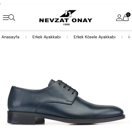
,
0
Anasayfa
Erkek Ayakkabı
Erkek Kösele Ayakkabı
La
›