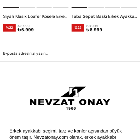
Siyah Klasik Loafer Kösele Erkek Ayakkabı -6968-
Taba Sepet Baskı Erkek Ayakkabı -11832-
₺8.999
₺8.999
%22
%22
₺6.999
₺6.999
GÖNDER
Erkek ayakkabı seçimi, tarz ve konfor açısından büyük 
önem taşır. Nevzatonay.com olarak, erkek ayakkabı 