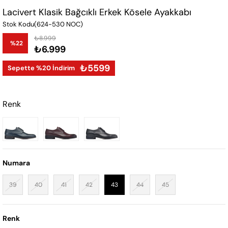
Lacivert Klasik Bağcıklı Erkek Kösele Ayakkabı
Stok Kodu
(624-530 NOC)
₺8.999
%
22
₺6.999
İndirim
₺5599
Sepette %20 İndirim
Renk
Numara
39
40
41
42
43
44
45
Renk