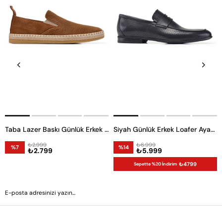
Taba Lazer Baskı Günlük Erkek Ayakkabı
Siyah Günlük Erkek Loafer Ayakkabı
₺2.999
₺6.999
%7
%14
₺2.799
₺5.999
₺4799
Sepette %20 İndirim
GÖNDER