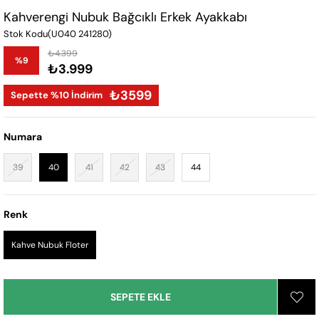
Kahverengi Nubuk Bağcıklı Erkek Ayakkabı
Stok Kodu
(U040 241280)
₺4.399
%
9
₺3.999
İndirim
₺3599
Sepette %10 İndirim
Numara
39
40
41
42
43
44
Renk
Kahve Nubuk Floter