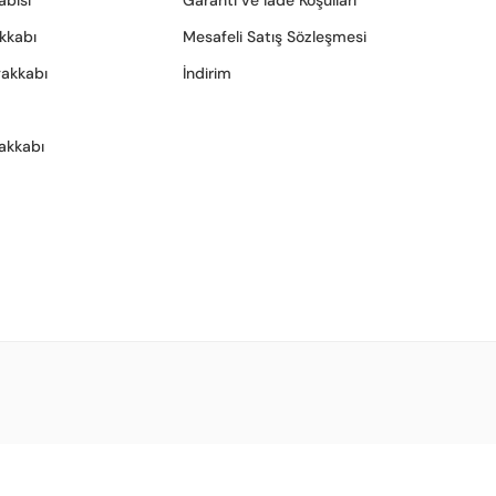
abısı
Garanti ve İade Koşulları
akkabı
Mesafeli Satış Sözleşmesi
yakkabı
İndirim
akkabı