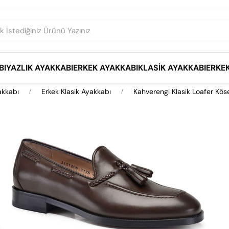
BI
YAZLIK AYAKKABI
ERKEK AYAKKABI
KLASIK AYAKKABI
ERKE
akkabı
Erkek Klasik Ayakkabı
Kahverengi Klasik Loafer Kös