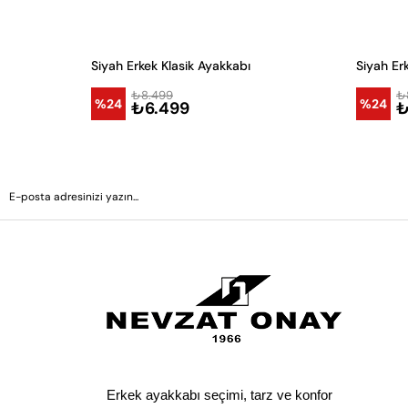
Siyah Erkek Klasik Ayakkabı
Siyah Er
₺8.499
₺
%24
%24
₺6.499
₺
Erkek ayakkabı seçimi, tarz ve konfor 