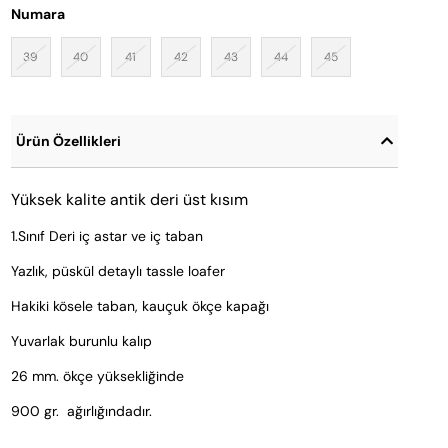
Numara
39
40
41
42
43
44
45
Ürün Özellikleri
Yüksek kalite antik deri üst kısım
1.Sınıf Deri iç astar ve iç taban
Yazlık, püskül detaylı tassle loafer
Hakiki kösele taban, kauçuk ökçe kapağı
Yuvarlak burunlu kalıp
26 mm. ökçe yüksekliğinde
900 gr.  ağırlığındadır.