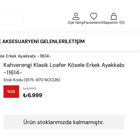
Üye Girişi
Favorilerim
Sepetim
0
K AKSESUAR
YENI GELENLER
İLETIŞIM
ele Erkek Ayakkabı -11614-
Kahverengi Klasik Loafer Kösele Erkek Ayakkabı
-11614-
Stok Kodu
(9175-970 NOC|26)
₺8.999
%
22
₺6.999
İndirim
Ürün stoklarımızda kalmamıştır.