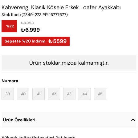
Kahverengi Klasik Kösele Erkek Loafer Ayakkabı
Stok Kodu
(2349-223 PIY|16777677)
₺8.999
%
22
₺6.999
İndirim
₺5599
Sepette %20 İndirim
Ürün stoklarımızda kalmamıştır.
Numara
39
40
41
42
43
44
45
Ürün Özellikleri
Yüksek kalite floter deri üst kısım