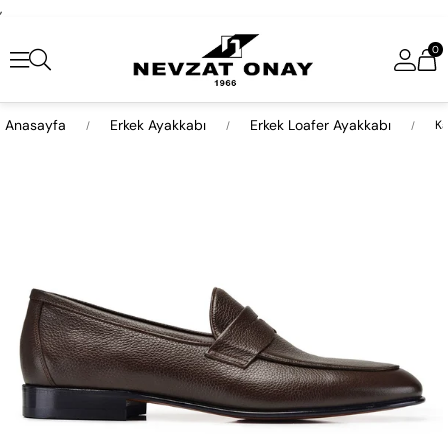
,
0
Anasayfa
Erkek Ayakkabı
Erkek Loafer Ayakkabı
Ka
›