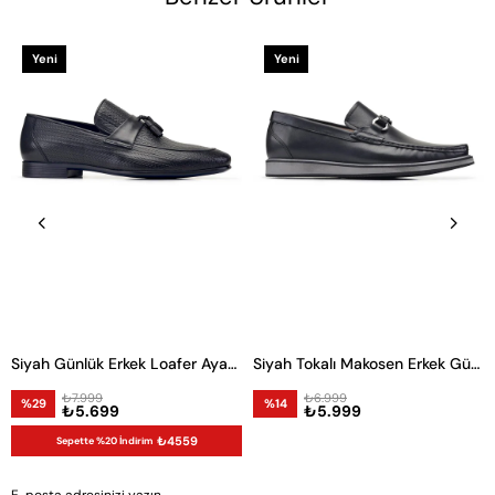
Yeni
Yeni
Ürün
Ürün
Siyah Günlük Erkek Loafer Ayakkabı
Siyah Tokalı Makosen Erkek Günlük Ayakkabı
₺7.999
₺6.999
%29
%14
₺5.699
₺5.999
₺4559
Sepette %20 İndirim