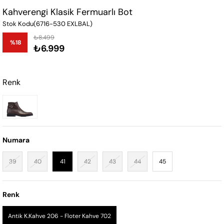
Kahverengi Klasik Fermuarlı Bot
Stok Kodu
(6716-530 EXLBAL)
₺8.499
%
18
₺6.999
İndirim
Renk
Numara
39
40
41
42
43
44
45
Renk
Antik K.Kahve 206 - Floter Kahve 702