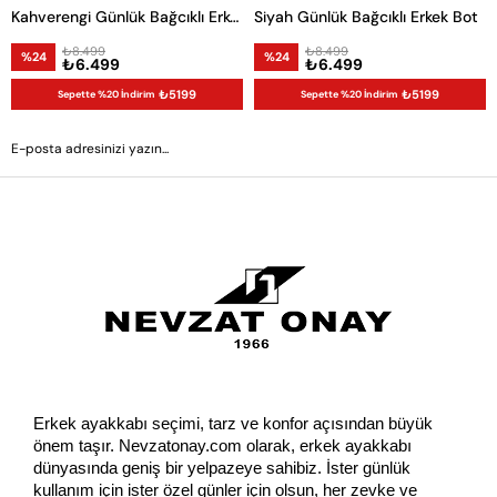
Kahverengi Günlük Bağcıklı Erkek Bot
Siyah Günlük Bağcıklı Erkek Bot
₺8.499
₺8.499
%24
%24
₺6.499
₺6.499
₺5199
₺5199
Sepette %20 İndirim
Sepette %20 İndirim
GÖNDER
Erkek ayakkabı seçimi, tarz ve konfor açısından büyük 
önem taşır. Nevzatonay.com olarak, erkek ayakkabı 
dünyasında geniş bir yelpazeye sahibiz. İster günlük 
kullanım için ister özel günler için olsun, her zevke ve 