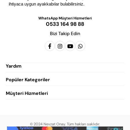
ihtiyaca uygun ayakkabılar bulabilirsiniz.
WhatsApp Müşteri Hizmetleri
0533 164 98 88
Bizi Takip Edin
Yardım
Popüler Kategoriler
Siparişlerim
Hesabım
Müşteri Hizmetleri
Erkek Klasik Ayakkabı
Favorilerim
Damatlık Ayakkabısı
Gizlilik Politikası
Sepetim
Erkek Yazlık Ayakkabı
Garanti ve İade Koşulları
Destek Taleplerim
Erkek Günlük Ayakkabı
© 2024 Nevzat Onay. Tüm hakları saklıdır.
Mesafeli Satış Sözleşmesi
Hakkımızda