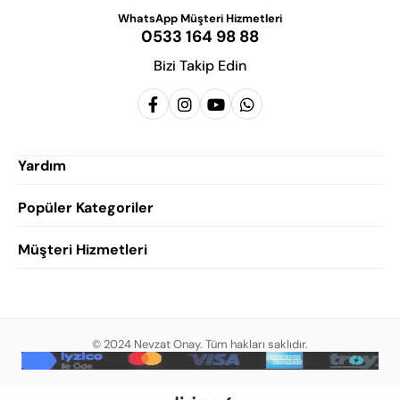
WhatsApp Müşteri Hizmetleri
0533 164 98 88
Bizi Takip Edin
Yardım
Popüler Kategoriler
Siparişlerim
Hesabım
Müşteri Hizmetleri
Erkek Klasik Ayakkabı
Favorilerim
Damatlık Ayakkabısı
Gizlilik Politikası
Sepetim
Erkek Yazlık Ayakkabı
Garanti ve İade Koşulları
Destek Taleplerim
Erkek Günlük Ayakkabı
© 2024 Nevzat Onay. Tüm hakları saklıdır.
Mesafeli Satış Sözleşmesi
Hakkımızda
Erkek Sandalet
İndirim
Blog
Erkek Loafer Ayakkabı