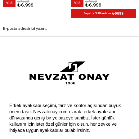
₺7.999
₺7.999
%13
%13
₺6.999
₺6.999
₺5599
Sepette %20 İndirim
GÖNDER
Erkek ayakkabı seçimi, tarz ve konfor açısından büyük 
önem taşır. Nevzatonay.com olarak, erkek ayakkabı 
dünyasında geniş bir yelpazeye sahibiz. İster günlük 
kullanım için ister özel günler için olsun, her zevke ve 
ihtiyaca uygun ayakkabılar bulabilirsiniz.