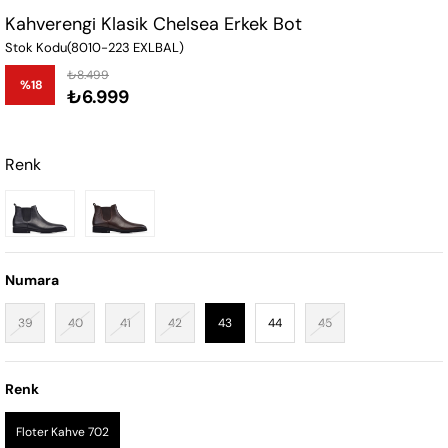
Kahverengi Klasik Chelsea Erkek Bot
Stok Kodu
(8010-223 EXLBAL)
₺8.499
%
18
₺6.999
İndirim
Renk
Numara
39
40
41
42
43
44
45
Renk
Floter Kahve 702