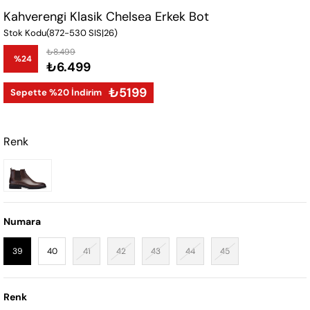
Kahverengi Klasik Chelsea Erkek Bot
Stok Kodu
(872-530 SIS|26)
₺8.499
%
24
₺6.499
İndirim
₺5199
Sepette %20 İndirim
Renk
Numara
39
40
41
42
43
44
45
Renk