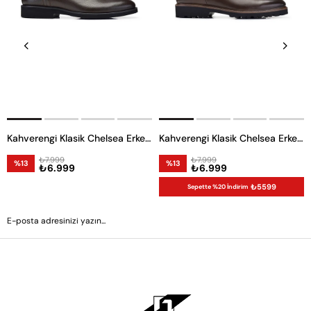
Kahverengi Klasik Chelsea Erkek Bot
Kahverengi Klasik Chelsea Erkek Bot
₺7.999
₺7.999
%13
%13
₺6.999
₺6.999
₺5599
Sepette %20 İndirim
GÖNDER