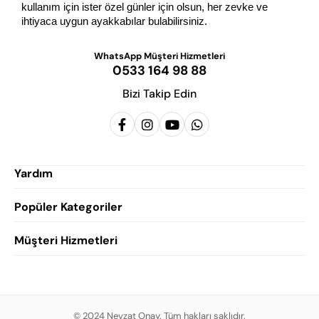
kullanım için ister özel günler için olsun, her zevke ve 
ihtiyaca uygun ayakkabılar bulabilirsiniz.
WhatsApp Müşteri Hizmetleri
0533 164 98 88
Bizi Takip Edin
Yardım
Popüler Kategoriler
Siparişlerim
Hesabım
Müşteri Hizmetleri
Erkek Klasik Ayakkabı
Favorilerim
Damatlık Ayakkabısı
Gizlilik Politikası
Sepetim
Erkek Yazlık Ayakkabı
Garanti ve İade Koşulları
Destek Taleplerim
Erkek Günlük Ayakkabı
© 2024 Nevzat Onay. Tüm hakları saklıdır.