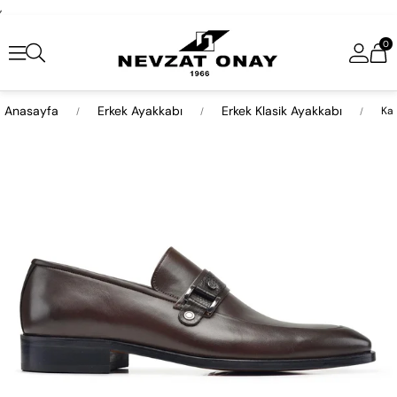
,
0
Anasayfa
Erkek Ayakkabı
Erkek Klasik Ayakkabı
Kah
›