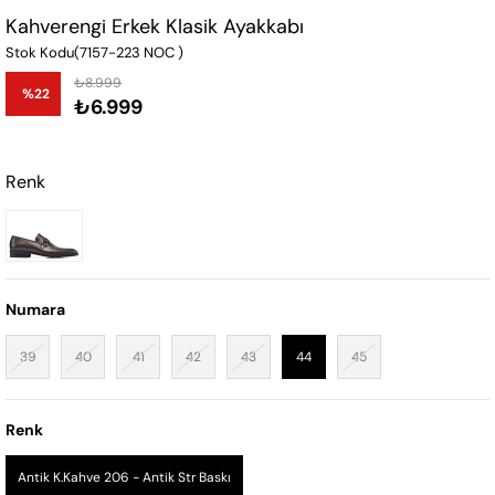
Kahverengi Erkek Klasik Ayakkabı
Stok Kodu
(7157-223 NOC )
₺8.999
%
22
₺6.999
İndirim
Renk
Numara
39
40
41
42
43
44
45
Renk
Antik K.Kahve 206 - Antik Str Baskı