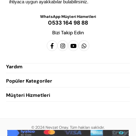
ihtiyaca uygun ayakkabılar bulabilirsiniz.
WhatsApp Müşteri Hizmetleri
0533 164 98 88
Bizi Takip Edin
Yardım
Popüler Kategoriler
Siparişlerim
Hesabım
Müşteri Hizmetleri
Erkek Klasik Ayakkabı
Favorilerim
Damatlık Ayakkabısı
Gizlilik Politikası
Sepetim
Erkek Yazlık Ayakkabı
Garanti ve İade Koşulları
Destek Taleplerim
Erkek Günlük Ayakkabı
© 2024 Nevzat Onay. Tüm hakları saklıdır.
Mesafeli Satış Sözleşmesi
Hakkımızda
Erkek Sandalet