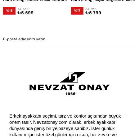
₺6.599
₺6.999
%15
%17
₺5.599
₺5.799
GÖNDER
Erkek ayakkabı seçimi, tarz ve konfor açısından büyük 
önem taşır. Nevzatonay.com olarak, erkek ayakkabı 
dünyasında geniş bir yelpazeye sahibiz. İster günlük 
kullanım için ister özel günler için olsun, her zevke ve 