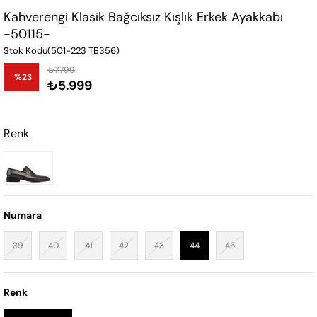
Kahverengi Klasik Bağcıksız Kışlık Erkek Ayakkabı
-50115-
Stok Kodu
(501-223 TB356)
₺7.799
%
23
₺5.999
İndirim
Renk
Numara
39
40
41
42
43
44
45
Renk