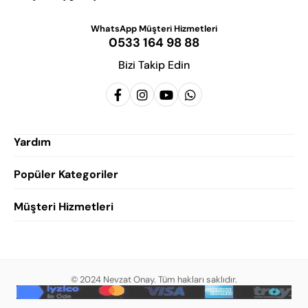
WhatsApp Müşteri Hizmetleri
0533 164 98 88
Bizi Takip Edin
Yardım
Popüler Kategoriler
Siparişlerim
Hesabım
Müşteri Hizmetleri
Erkek Klasik Ayakkabı
Favorilerim
Damatlık Ayakkabısı
Gizlilik Politikası
Sepetim
Erkek Yazlık Ayakkabı
Garanti ve İade Koşulları
Destek Taleplerim
Erkek Günlük Ayakkabı
© 2024 Nevzat Onay. Tüm hakları saklıdır.
Mesafeli Satış Sözleşmesi
Hakkımızda
Erkek Sandalet
İndirim