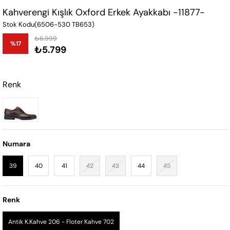
Kahverengi Kışlık Oxford Erkek Ayakkabı -11877-
Stok Kodu
(6506-530 TB653)
₺6.999
%
17
₺5.799
İndirim
Renk
Numara
39
40
41
42
43
44
45
Renk
Antik K.Kahve 206 - Floter Kahve 702