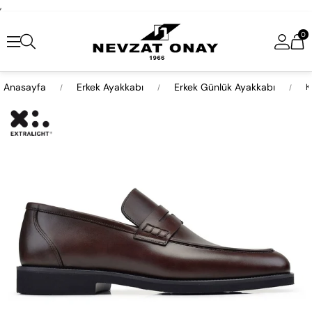
,
0
Anasayfa
Erkek Ayakkabı
Erkek Günlük Ayakkabı
K
›