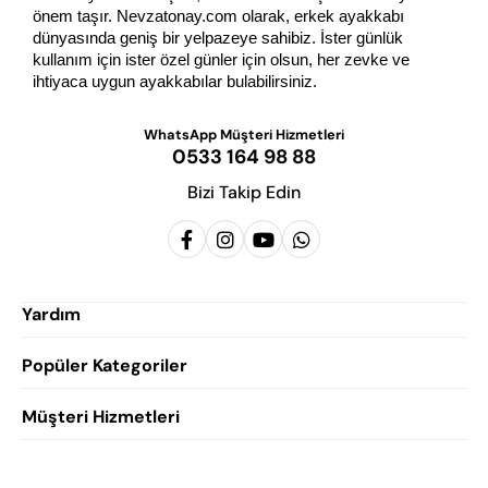
önem taşır. Nevzatonay.com olarak, erkek ayakkabı 
dünyasında geniş bir yelpazeye sahibiz. İster günlük 
kullanım için ister özel günler için olsun, her zevke ve 
ihtiyaca uygun ayakkabılar bulabilirsiniz.
WhatsApp Müşteri Hizmetleri
0533 164 98 88
Bizi Takip Edin
Yardım
Popüler Kategoriler
Siparişlerim
Hesabım
Müşteri Hizmetleri
Erkek Klasik Ayakkabı
Favorilerim
Damatlık Ayakkabısı
Gizlilik Politikası
Sepetim
Erkek Yazlık Ayakkabı