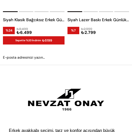
Siyah Klasik Bağcıksız Erkek Günlük Ayakkabı
Siyah Lazer Baskı Erkek Günlük Ayakkabı
₺8.499
₺2.999
%24
%7
₺6.499
₺2.799
₺5199
Sepette %20 İndirim
GÖNDER
Erkek ayakkabı seçimi, tarz ve konfor açısından büyük 