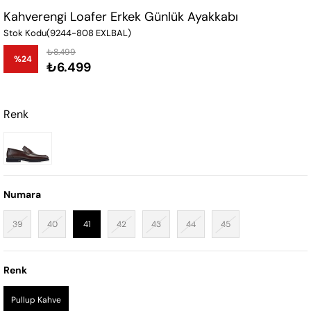
Kahverengi Loafer Erkek Günlük Ayakkabı
Stok Kodu
(9244-808 EXLBAL)
₺8.499
%
24
₺6.499
İndirim
Renk
Numara
39
40
41
42
43
44
45
Renk
Pullup Kahve