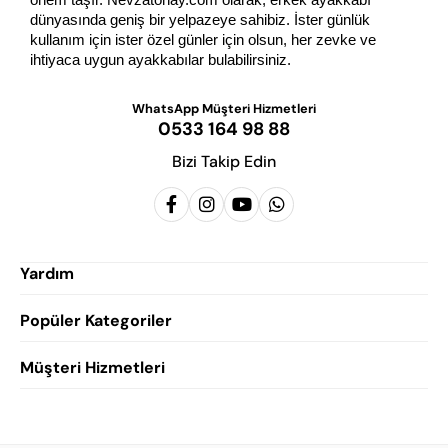
dünyasında geniş bir yelpazeye sahibiz. İster günlük 
kullanım için ister özel günler için olsun, her zevke ve 
ihtiyaca uygun ayakkabılar bulabilirsiniz.
WhatsApp Müşteri Hizmetleri
0533 164 98 88
Bizi Takip Edin
Yardım
Popüler Kategoriler
Siparişlerim
Hesabım
Müşteri Hizmetleri
Erkek Klasik Ayakkabı
Favorilerim
Damatlık Ayakkabısı
Gizlilik Politikası
Sepetim
Erkek Yazlık Ayakkabı
Garanti ve İade Koşulları