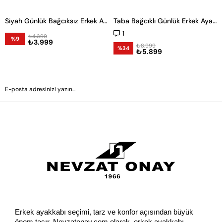
Siyah Günlük Bağcıksız Erkek Ayakkabı -24121-
Taba Bağcıklı Günlük Erkek Ayakkabı
1
₺4.399
%9
₺3.999
₺8.999
%34
₺5.899
GÖNDER
Erkek ayakkabı seçimi, tarz ve konfor açısından büyük 
önem taşır. Nevzatonay.com olarak, erkek ayakkabı 