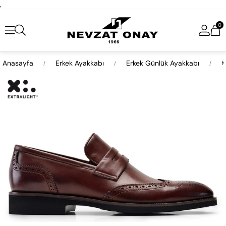
,
0
Anasayfa
Erkek Ayakkabı
Erkek Günlük Ayakkabı
K
›