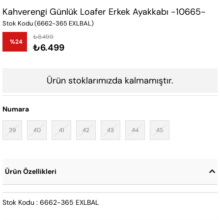
Kahverengi Günlük Loafer Erkek Ayakkabı -10665-
Stok Kodu
(6662-365 EXLBAL)
₺8.499
%
24
₺6.499
İndirim
Ürün stoklarımızda kalmamıştır.
Numara
39
40
41
42
43
44
45
Ürün Özellikleri
Stok Kodu : 6662-365 EXLBAL