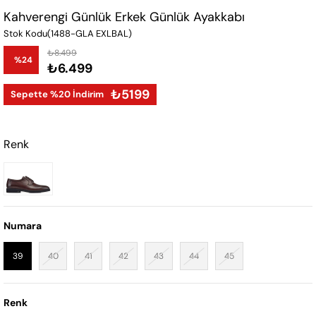
Kahverengi Günlük Erkek Günlük Ayakkabı
Stok Kodu
(1488-GLA EXLBAL)
₺8.499
%
24
₺6.499
İndirim
₺5199
Sepette %20 İndirim
Renk
Numara
39
40
41
42
43
44
45
Renk