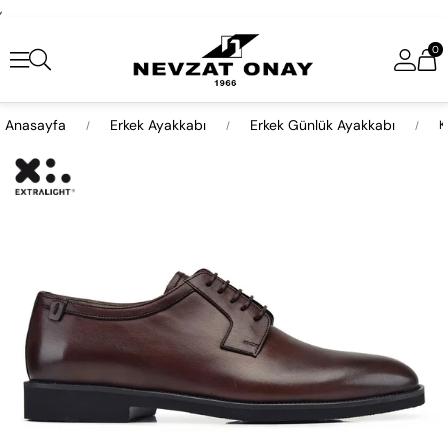
,
0
Anasayfa
Erkek Ayakkabı
Erkek Günlük Ayakkabı
K
›