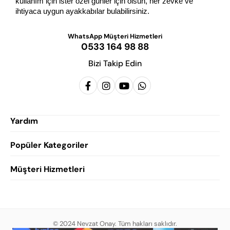
kullanım için ister özel günler için olsun, her zevke ve 
ihtiyaca uygun ayakkabılar bulabilirsiniz.
WhatsApp Müşteri Hizmetleri
0533 164 98 88
Bizi Takip Edin
Yardım
Popüler Kategoriler
Siparişlerim
Hesabım
Müşteri Hizmetleri
Erkek Klasik Ayakkabı
Favorilerim
Damatlık Ayakkabısı
Gizlilik Politikası
Sepetim
Erkek Yazlık Ayakkabı
Garanti ve İade Koşulları
Destek Taleplerim
Erkek Günlük Ayakkabı
© 2024 Nevzat Onay. Tüm hakları saklıdır.
Mesafeli Satış Sözleşmesi
Hakkımızda