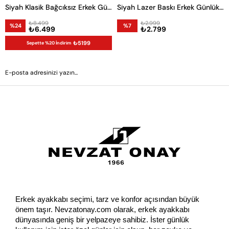
Siyah Klasik Bağcıksız Erkek Günlük Ayakkabı
Siyah Lazer Baskı Erkek Günlük Ayakkabı
₺8.499
₺2.999
%24
%7
₺6.499
₺2.799
₺5199
Sepette %20 İndirim
GÖNDER
Erkek ayakkabı seçimi, tarz ve konfor açısından büyük 
önem taşır. Nevzatonay.com olarak, erkek ayakkabı 
dünyasında geniş bir yelpazeye sahibiz. İster günlük 