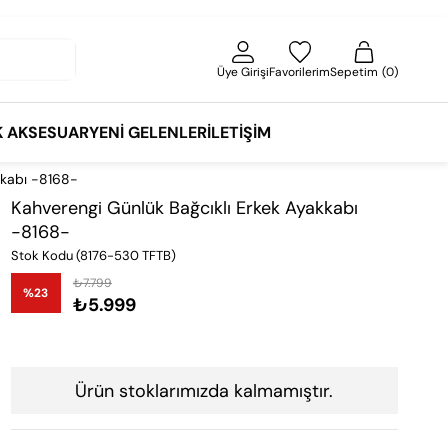
Üye Girişi
Favorilerim
Sepetim
0
K AKSESUAR
YENI GELENLER
İLETIŞIM
kkabı -8168-
Kahverengi Günlük Bağcıklı Erkek Ayakkabı
-8168-
Stok Kodu
(8176-530 TFTB)
₺7.799
%
23
₺5.999
İndirim
Ürün stoklarımızda kalmamıştır.