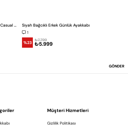
Kahverengi Tokalı Bağcıksız Kışlık Casual Ayakkabı -59182-
Siyah Bağcıklı Erkek Günlük Ayakkabı
1
₺7.79
%23
₺5.
₺7.799
%23
₺5.999
GÖNDER
goriler
Müşteri Hizmetleri
akkabı
Gizlilik Politikası