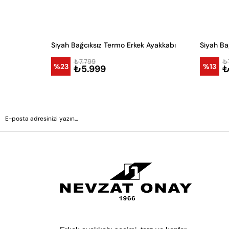
Siyah Bağcıksız Termo Erkek Ayakkabı
Siyah Bağ
₺7.799
₺
%23
%13
₺5.999
₺