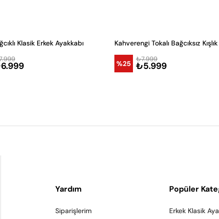
cıklı Klasik Erkek Ayakkabı
7.999
₺7.999
%25
6.999
₺5.999
Yardım
Popüler Kate
Siparişlerim
Erkek Klasik Ay