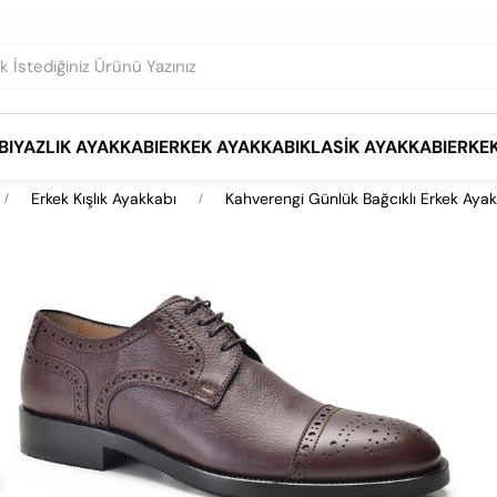
BI
YAZLIK AYAKKABI
ERKEK AYAKKABI
KLASIK AYAKKABI
ERKE
Erkek Kışlık Ayakkabı
Kahverengi Günlük Bağcıklı Erkek Aya