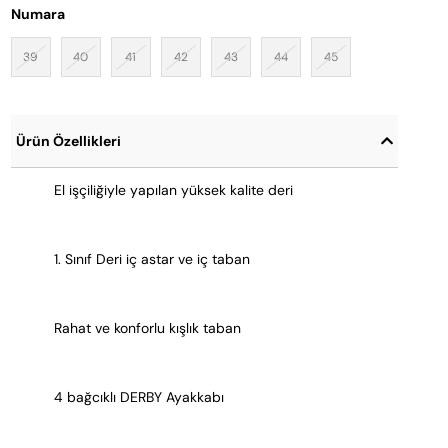
Numara
39
40
41
42
43
44
45
Ürün Özellikleri
El işçiliğiyle yapılan yüksek kalite deri
1. Sınıf Deri iç astar ve iç taban
Rahat ve konforlu kışlık taban
4 bağcıklı DERBY Ayakkabı