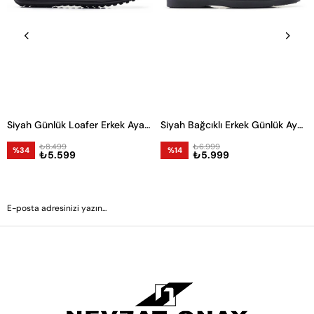
Siyah Günlük Loafer Erkek Ayakkabı -88521-
Siyah Bağcıklı Erkek Günlük Ayakkabı
₺8.499
₺6.999
%34
%14
₺5.599
₺5.999
GÖNDER