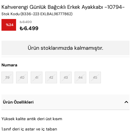
Kahverengi Günlük Bağcıklı Erkek Ayakkabı -10794-
Stok Kodu
(8336-223 EXLBAL|16777862)
₺8.499
%
24
₺6.499
İndirim
Ürün stoklarımızda kalmamıştır.
Numara
39
40
41
42
43
44
45
Ürün Özellikleri
Yüksek kalite antik deri üst kısım
1.sınıf deri iç astar ve iç taban