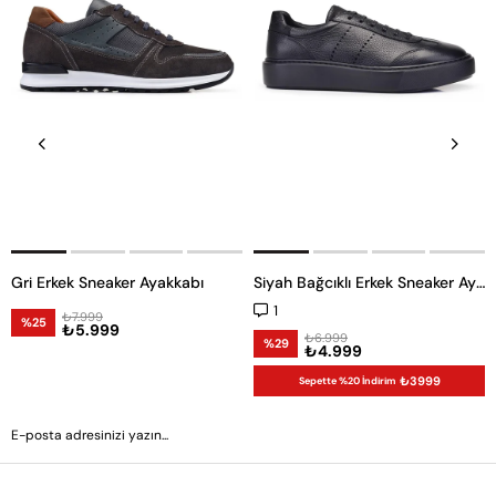
Gri Erkek Sneaker Ayakkabı
Siyah Bağcıklı Erkek Sneaker Ayakkabı
1
₺7.999
%25
₺5.999
₺6.999
%29
₺4.999
₺3999
Sepette %20 İndirim
GÖNDER