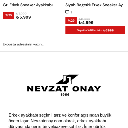
Gri Erkek Sneaker Ayakkabı
Siyah Bağcıklı Erkek Sneaker Ayakkabı
1
₺7.999
%25
₺5.999
₺6.999
%29
₺4.999
₺3999
Sepette %20 İndirim
GÖNDER
Erkek ayakkabı seçimi, tarz ve konfor açısından büyük 
önem taşır. Nevzatonay.com olarak, erkek ayakkabı 
dünyasında geniş bir yelpazeye sahibiz. İster günlük 