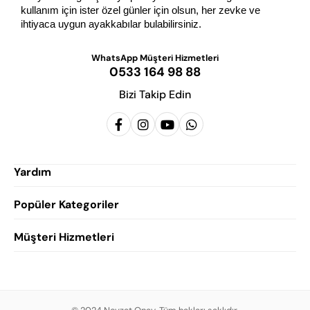
kullanım için ister özel günler için olsun, her zevke ve 
ihtiyaca uygun ayakkabılar bulabilirsiniz.
WhatsApp Müşteri Hizmetleri
0533 164 98 88
Bizi Takip Edin
Yardım
Popüler Kategoriler
Siparişlerim
Hesabım
Müşteri Hizmetleri
Erkek Klasik Ayakkabı
Favorilerim
Damatlık Ayakkabısı
Gizlilik Politikası
Sepetim
Erkek Yazlık Ayakkabı
Garanti ve İade Koşulları
Destek Taleplerim
Erkek Günlük Ayakkabı