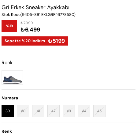
Gri Erkek Sneaker Ayakkabı
Stok Kodu
(9405-891 EXLGRF|16778580)
₺7.999
%
19
₺6.499
İndirim
₺5199
Sepette %20 İndirim
Renk
Numara
39
40
41
42
43
44
45
Renk