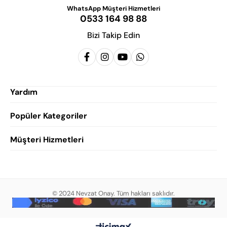
WhatsApp Müşteri Hizmetleri
0533 164 98 88
Bizi Takip Edin
Yardım
Popüler Kategoriler
Siparişlerim
Hesabım
Müşteri Hizmetleri
Erkek Klasik Ayakkabı
Favorilerim
Damatlık Ayakkabısı
Gizlilik Politikası
Sepetim
Erkek Yazlık Ayakkabı
Garanti ve İade Koşulları
Destek Taleplerim
Erkek Günlük Ayakkabı
© 2024 Nevzat Onay. Tüm hakları saklıdır.
Mesafeli Satış Sözleşmesi
Hakkımızda
Erkek Sandalet
İndirim
Blog
Erkek Loafer Ayakkabı