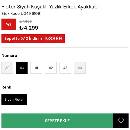
Floter Siyah Kuşaklı Yazlık Erkek Ayakkabı
Stok Kodu
(U049 6109)
₺4.699
%
9
₺4.299
İndirim
₺3869
Sepette %10 İndirim
Numara
39
40
41
42
43
44
Renk
Siyah Floter