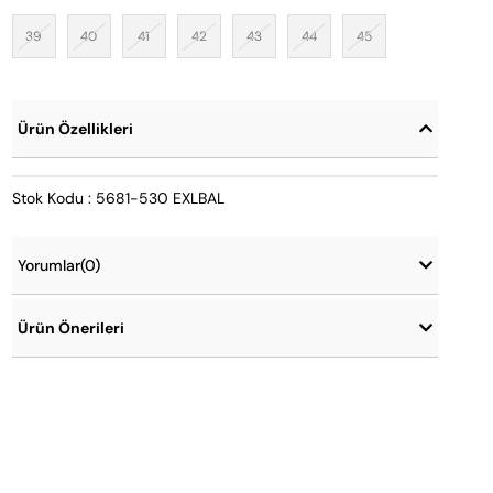
39
40
41
42
43
44
45
Ürün Özellikleri
Stok Kodu : 5681-530 EXLBAL
Yorumlar
(0)
Ürün Önerileri