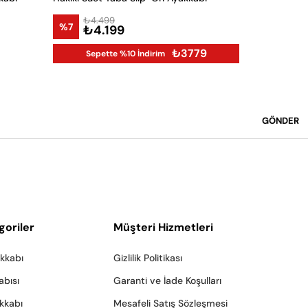
₺4.499
₺8.9
%7
%25
₺4.199
₺6.
₺3779
Sepette %10 İndirim
GÖNDER
goriler
Müşteri Hizmetleri
akkabı
Gizlilik Politikası
abısı
Garanti ve İade Koşulları
akkabı
Mesafeli Satış Sözleşmesi