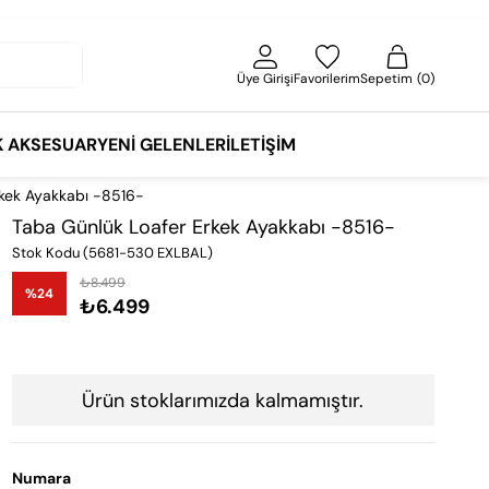
Üye Girişi
Favorilerim
Sepetim
0
K AKSESUAR
YENI GELENLER
İLETIŞIM
kek Ayakkabı -8516-
Taba Günlük Loafer Erkek Ayakkabı -8516-
Stok Kodu
(5681-530 EXLBAL)
₺8.499
%
24
₺6.499
İndirim
Ürün stoklarımızda kalmamıştır.
Numara