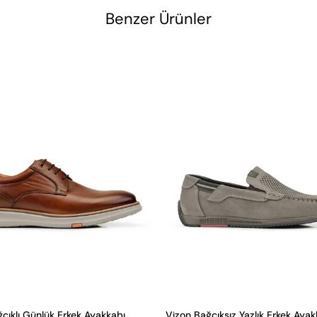
Benzer Ürünler
cıklı Günlük Erkek Ayakkabı
Vizon Bağcıksız Yazlık Erkek Ayak