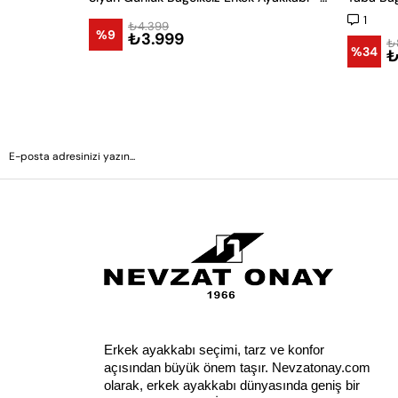
1
₺4.399
%9
₺3.999
₺
%34
₺
Erkek ayakkabı seçimi, tarz ve konfor 
açısından büyük önem taşır. Nevzatonay.com 
olarak, erkek ayakkabı dünyasında geniş bir 