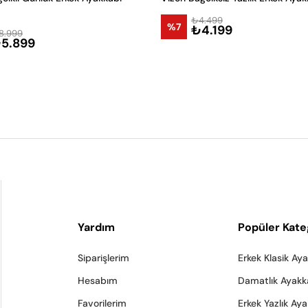
₺4.499
%7
₺4.199
8.999
5.899
Yardım
Popüler Kate
Siparişlerim
Erkek Klasik Ay
Hesabım
Damatlık Ayakk
Favorilerim
Erkek Yazlık Ay