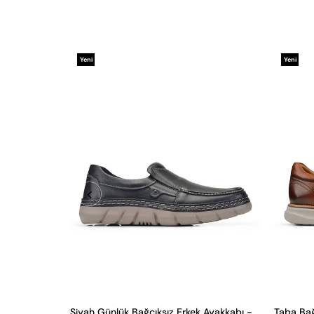
Yeni
Yeni
Ürün
Ürün
Siyah Günlük Bağcıksız Erkek Ayakkabı -24121-
Taba Bağ