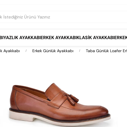
BI
YAZLIK AYAKKABI
ERKEK AYAKKABI
KLASIK AYAKKABI
ERKE
ek Ayakkabı
Erkek Günlük Ayakkabı
Taba Günlük Loafer Er