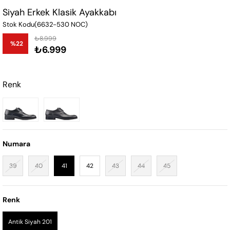
Siyah Erkek Klasik Ayakkabı
Stok Kodu
(6632-530 NOC)
₺8.999
%
22
₺6.999
İndirim
Renk
Numara
39
40
41
42
43
44
45
Renk
Antik Siyah 201