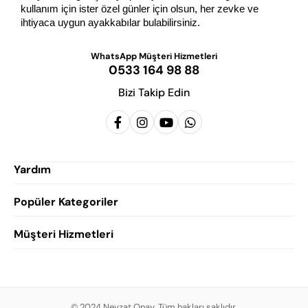
kullanım için ister özel günler için olsun, her zevke ve 
ihtiyaca uygun ayakkabılar bulabilirsiniz.
WhatsApp Müşteri Hizmetleri
0533 164 98 88
Bizi Takip Edin
Yardım
Popüler Kategoriler
Siparişlerim
Hesabım
Müşteri Hizmetleri
Erkek Klasik Ayakkabı
Favorilerim
Damatlık Ayakkabısı
Gizlilik Politikası
Sepetim
Erkek Yazlık Ayakkabı
Garanti ve İade Koşulları
Destek Taleplerim
Erkek Günlük Ayakkabı
© 2024 Nevzat Onay. Tüm hakları saklıdır.