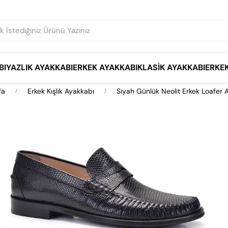
BI
YAZLIK AYAKKABI
ERKEK AYAKKABI
KLASIK AYAKKABI
ERKE
fa
Erkek Kışlık Ayakkabı
Siyah Günlük Neolit Erkek Loafer 