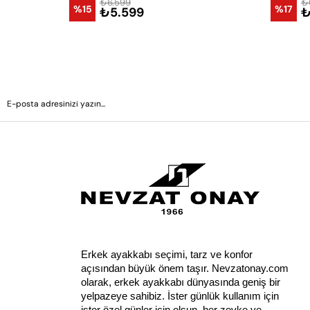
₺6.599
₺
%15
%17
₺5.599
₺
Erkek ayakkabı seçimi, tarz ve konfor 
açısından büyük önem taşır. Nevzatonay.com 
olarak, erkek ayakkabı dünyasında geniş bir 
yelpazeye sahibiz. İster günlük kullanım için 
ister özel günler için olsun, her zevke ve 