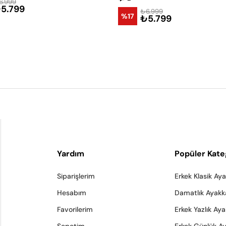
6.999
5.799
₺6.999
%17
₺5.799
Yardım
Popüler Kate
Siparişlerim
Erkek Klasik Ay
Hesabım
Damatlık Ayakk
Favorilerim
Erkek Yazlık Ay