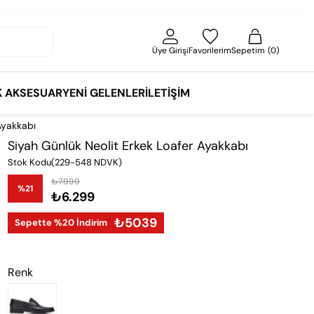
Üye Girişi
Favorilerim
Sepetim
0
K AKSESUAR
YENI GELENLER
İLETIŞIM
Ayakkabı
Siyah Günlük Neolit Erkek Loafer Ayakkabı
Stok Kodu
(229-548 NDVK)
₺7.999
%
21
₺6.299
İndirim
₺5039
Sepette %20 İndirim
Renk