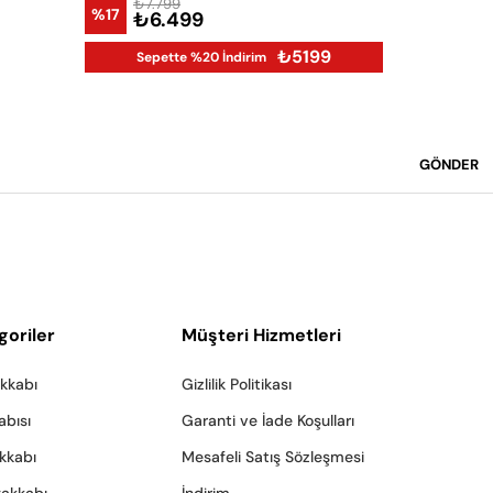
₺7.799
%17
₺6.499
₺5199
Sepette %20 İndirim
GÖNDER
goriler
Müşteri Hizmetleri
akkabı
Gizlilik Politikası
abısı
Garanti ve İade Koşulları
akkabı
Mesafeli Satış Sözleşmesi