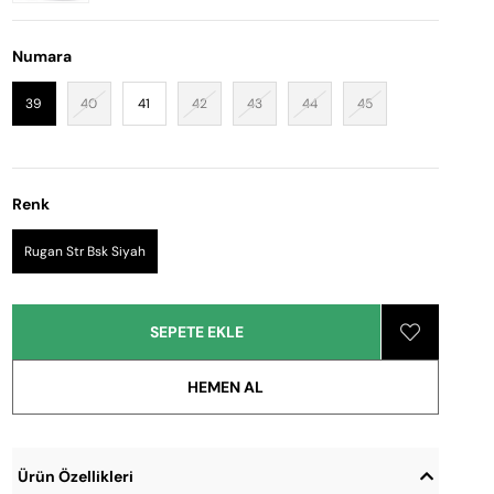
Numara
39
40
41
42
43
44
45
Renk
Rugan Str Bsk Siyah
Ürün Özellikleri