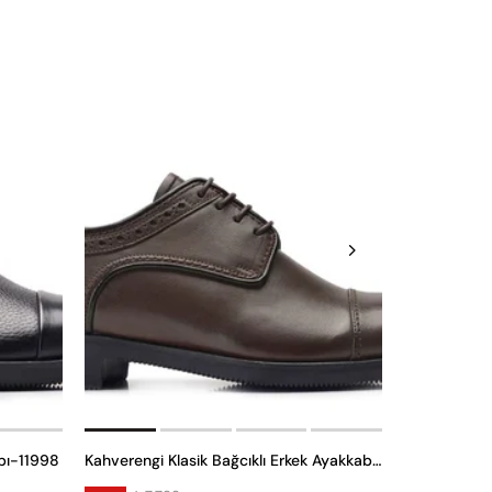
Siyah Bağcık
₺6.9
abı-11998
Kahverengi Klasik Bağcıklı Erkek Ayakkabı -11988-
%17
₺5.