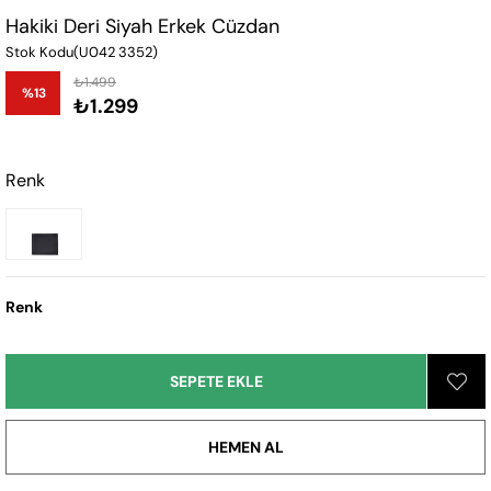
Hakiki Deri Siyah Erkek Cüzdan
Stok Kodu
(U042 3352)
₺1.499
%
13
₺1.299
İndirim
Renk
Renk