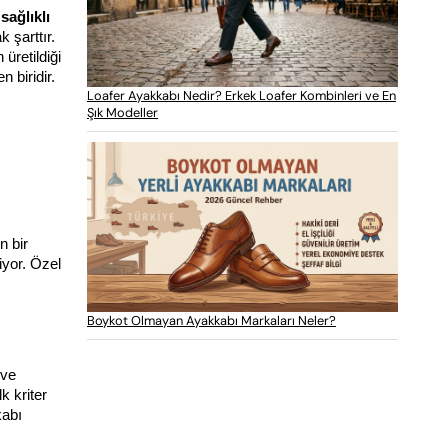
 
sağlıklı 
şarttır. 
retildiği 
biridir. 
Loafer Ayakkabı Nedir? Erkek Loafer Kombinleri ve En
Şık Modeller
 bir 
yor. Özel 
Boykot Olmayan Ayakkabı Markaları Neler?
ve 
ilk kriter 
abı 