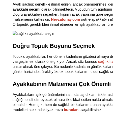
Ayak sağlığı; genellikle ihmal edilen, ancak önemsenmesi gere
ayakkabı seçimi 
olarak bilinmektedir. Vücudun tüm ağırlığını 
Doğru ayakkabıyı seçerken, kişinin ayak yapısına göre seçin 
malzemenin kalitesidir. 
Nevzatonay.com
online ayakkabı sa
Ortopedik gereklilikleri ihmal etmeden en şık ayakkabıları üre
Doğru Topuk Boyunu Seçmek
Topuklu ayakkabılar, her dönem kadınların gözdesi olmaya dev
vazgeçilmezi olarak öne çıkıyor. Ancak söz konusu 
sağlıklı
unsur olarak öne çıkıyor. Bu nedenle kadınların günlük kullan
günler haricinde sürekli yüksek topuk kullanımı ciddi sağlık so
Ayakkabının Malzemesi Çok Önemli
Ayakkabıların şık görünümlerinin altında taşıdıkları riskler a
sağlığı tehdit etmeyecek olması ilk dikkat edilen nokta olmalıd
olmalıdır. Hem şık, hem de sağlıklı bir kullanım sunan ayakkab
modelleri hakkındaki yazımıza 
buradan
 ulaşabilirsiniz.