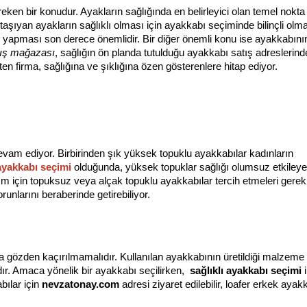
ken bir konudur. Ayakların sağlığında en belirleyici olan temel nokta
taşıyan ayakların sağlıklı olması için ayakkabı seçiminde bilinçli olmak 
yapması son derece önemlidir. Bir diğer önemli konu ise ayakkabının ü
tış mağazası
, sağlığın ön planda tutulduğu ayakkabı satış adreslerinden 
ten firma, sağlığına ve şıklığına özen gösterenlere hitap ediyor.
am ediyor. Birbirinden şık yüksek topuklu ayakkabılar kadınların 
 ayakkabı seçimi
 olduğunda, yüksek topuklar sağlığı olumsuz etkileyen
ım için topuksuz veya alçak topuklu ayakkabılar tercih etmeleri gereki
runlarını beraberinde getirebiliyor.
sla gözden kaçırılmamalıdır. Kullanılan ayakkabının üretildiği malzeme 
ır. Amaca yönelik bir ayakkabı seçilirken,  
sağlıklı ayakkabı seçimi 
ılar için 
nevzatonay.com
 adresi ziyaret edilebilir, loafer erkek ayakk