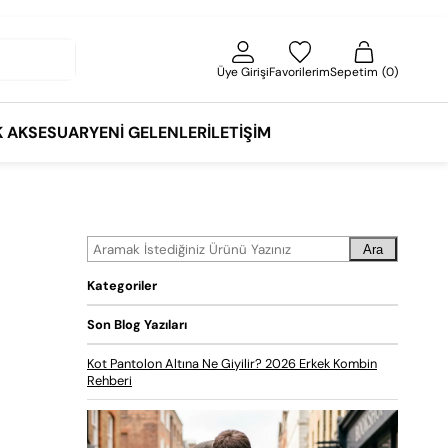
Üye Girişi
Favorilerim
Sepetim
0
K AKSESUAR
YENI GELENLER
İLETIŞIM
Ara
Kategoriler
Son Blog Yazıları
Kot Pantolon Altına Ne Giyilir? 2026 Erkek Kombin
Rehberi