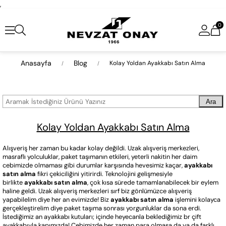
,
0
Anasayfa
Blog
Kolay Yoldan Ayakkabı Satın Alma
Ara
Kolay Yoldan Ayakkabı Satın Alma
Alışveriş her zaman bu kadar kolay değildi. Uzak alışveriş merkezleri,
masraflı yolculuklar, paket taşımanın etkileri, yeterli nakitin her daim
cebimizde olmaması gibi durumlar karşısında hevesimiz kaçar,
ayakkabı
satın alma
fikri çekiciliğini yitirirdi. Teknolojini gelişmesiyle
birlikte
ayakkabı satın alma
, çok kısa sürede tamamlanabilecek bir eylem
haline geldi. Uzak alışveriş merkezleri sırf biz gönlümüzce alışveriş
yapabilelim diye her an evimizde! Biz
ayakkabı satın alma
işlemini kolayca
gerçekleştirelim diye paket taşıma sonrası yorgunluklar da sona erdi.
İstediğimiz an ayakkabı kutuları; içinde heyecanla beklediğimiz br çift
ayakkabıyla kapımızda! Cebimizde her zaman para olmasa da ya da farklı