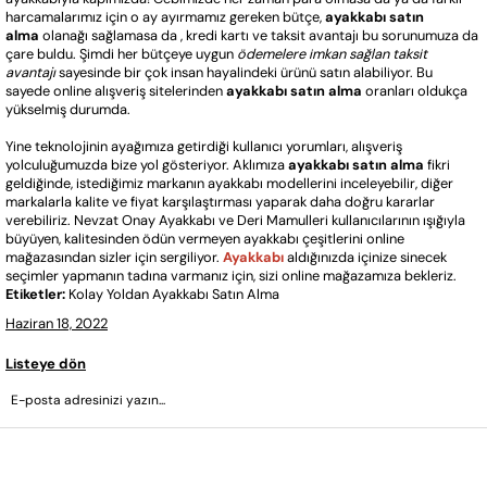
harcamalarımız için o ay ayırmamız gereken bütçe,
ayakkabı satın
alma
olanağı sağlamasa da , kredi kartı ve taksit avantajı bu sorunumuza da
çare buldu. Şimdi her bütçeye uygun
ödemelere imkan sağlan taksit
avantajı
sayesinde bir çok insan hayalindeki ürünü satın alabiliyor. Bu
sayede online alışveriş sitelerinden
ayakkabı satın alma
oranları oldukça
yükselmiş durumda.
Yine teknolojinin ayağımıza getirdiği kullanıcı yorumları, alışveriş
yolculuğumuzda bize yol gösteriyor. Aklımıza
ayakkabı satın alma
fikri
geldiğinde, istediğimiz markanın ayakkabı modellerini inceleyebilir, diğer
markalarla kalite ve fiyat karşılaştırması yaparak daha doğru kararlar
verebiliriz. Nevzat Onay Ayakkabı ve Deri Mamulleri kullanıcılarının ışığıyla
büyüyen, kalitesinden ödün vermeyen ayakkabı çeşitlerini online
mağazasından sizler için sergiliyor.
Ayakkabı
aldığınızda içinize sinecek
seçimler yapmanın tadına varmanız için, sizi online mağazamıza bekleriz.
Etiketler:
Kolay Yoldan Ayakkabı Satın Alma
Haziran 18, 2022
Listeye dön
GÖNDER