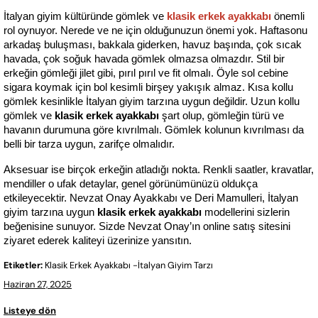
İtalyan giyim kültüründe gömlek ve 
klasik erkek ayakkabı
 önemli 
rol oynuyor. Nerede ve ne için olduğunuzun önemi yok. Haftasonu 
arkadaş buluşması, bakkala giderken, havuz başında, çok sıcak 
havada, çok soğuk havada gömlek olmazsa olmazdır. Stil bir 
erkeğin gömleği jilet gibi, pırıl pırıl ve fit olmalı. Öyle sol cebine 
sigara koymak için bol kesimli birşey yakışık almaz. Kısa kollu 
gömlek kesinlikle İtalyan giyim tarzına uygun değildir. Uzun kollu 
gömlek ve 
klasik erkek ayakkabı
 şart olup, gömleğin türü ve 
havanın durumuna göre kıvrılmalı. Gömlek kolunun kıvrılması da 
belli bir tarza uygun, zarifçe olmalıdır.
Aksesuar ise birçok erkeğin atladığı nokta. Renkli saatler, kravatlar, 
mendiller o ufak detaylar, genel görünümünüzü oldukça 
etkileyecektir. Nevzat Onay Ayakkabı ve Deri Mamulleri, İtalyan 
giyim tarzına uygun 
klasik erkek ayakkabı
 modellerini sizlerin 
beğenisine sunuyor. Sizde Nevzat Onay’ın online satış sitesini 
ziyaret ederek kaliteyi üzerinize yansıtın.
Etiketler:
Klasik Erkek Ayakkabı -İtalyan Giyim Tarzı
Haziran 27, 2025
Listeye dön