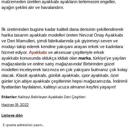
malzemeden üretilen ayakkabı ayakların terlemesini engeller, 
ayağın şeklini alır ve havalandırır.
İlk üretiminden bugüne kadar kaliteli dana derisinin şekillendirerek 
harika tasarım 
ayakkabı modelleri
 üreten Nevzat Onay Ayakkabı 
ve Deri Mamulleri, şimdi fabrikalarında şık giyinmeyi seven ve 
modayı takip ederek kendine yakışanı arayan erkek ve kadınlara 
hizmet ediyor. 
Ayakkabı
 ve 
aksesuar
 çeşitleriyle erkek 
ayakkabı konusunda oldukça iddialı olan 
marka
, türkiye'ye yayılan 
mağazalarda ve 
online satış mağazasında! 
Birbirinden güzel 
modelleri inceleyerek tarzınıza en çok yakışanı bulmanız çok kolay 
olacak. 
Klasik ayakkabı
, 
günlük ayakkabı
, 
spor ayakkabı
, özel 
günler için 
abiye ayakkabı
 çeşitlerinin hepsi mağazamızda. İndirimli 
fiyatlardan faydalanın, kaliteyi ucuza almanın keyfini yaşayın!
Etiketler:
Kaliteyi Belirleyen Ayakkabı Deri Çeşitleri
Haziran 18, 2022
Listeye dön