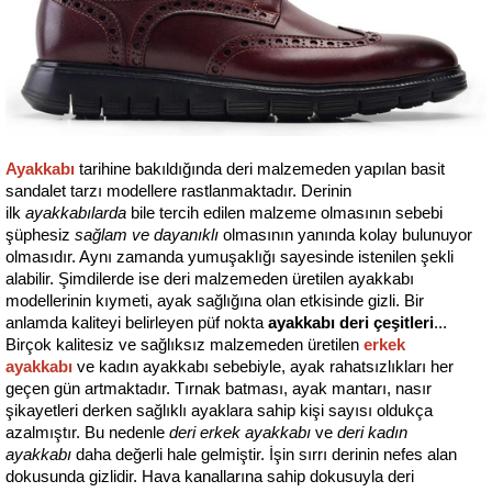
Ayakkabı
 tarihine bakıldığında deri malzemeden yapılan basit 
sandalet tarzı modellere rastlanmaktadır. Derinin 
ilk 
ayakkabılarda
 bile tercih edilen malzeme olmasının sebebi 
şüphesiz 
sağlam ve dayanıklı
 olmasının yanında kolay bulunuyor 
olmasıdır. Aynı zamanda yumuşaklığı sayesinde istenilen şekli 
alabilir. Şimdilerde ise deri malzemeden üretilen ayakkabı 
modellerinin kıymeti, ayak sağlığına olan etkisinde gizli. Bir 
anlamda kaliteyi belirleyen püf nokta 
ayakkabı deri çeşitleri
... 
Birçok kalitesiz ve sağlıksız malzemeden üretilen 
erkek 
ayakkabı
 ve kadın ayakkabı sebebiyle, ayak rahatsızlıkları her 
geçen gün artmaktadır. Tırnak batması, ayak mantarı, nasır 
şikayetleri derken sağlıklı ayaklara sahip kişi sayısı oldukça 
azalmıştır. Bu nedenle
 deri erkek ayakkabı
 ve 
deri kadın 
ayakkabı
 daha değerli hale gelmiştir. İşin sırrı derinin nefes alan 
dokusunda gizlidir. Hava kanallarına sahip dokusuyla deri 