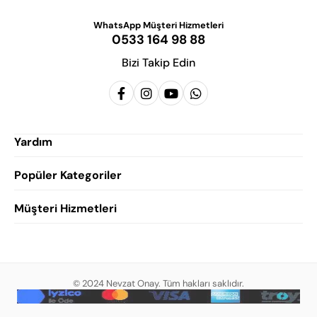
WhatsApp Müşteri Hizmetleri
0533 164 98 88
Bizi Takip Edin
Yardım
Popüler Kategoriler
Siparişlerim
Hesabım
Müşteri Hizmetleri
Erkek Klasik Ayakkabı
Favorilerim
Damatlık Ayakkabısı
Gizlilik Politikası
Sepetim
Erkek Yazlık Ayakkabı
Garanti ve İade Koşulları
Destek Taleplerim
Erkek Günlük Ayakkabı
© 2024 Nevzat Onay. Tüm hakları saklıdır.
Mesafeli Satış Sözleşmesi
Hakkımızda
Erkek Sandalet
İndirim
Blog