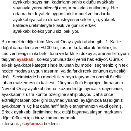
ayakkabı sayısının, kadınların sahip olduğu ayakkabı 
sayısıyla yarışabileceği araştırmalarla kanıtlanmış. Her 
ortama her kıyafete uygun farklı model ve tarzlarda 
ayakkabıya sahip olmak isteyen erkekler için, yüksek 
kalitede üretimleriyle klasik ve günlük erkek 
ayakkabı koleksiyonu sizi bekliyor.
Bu model de diğer tüm Nevzat Onay ayakkabıları gibi  1. Kalite 
doğal dana derisi ve %100 keçi astarı kullanılarak üretilmiştir. 
Lacivert renginin iki farklı tonu ve farklı iki dokuyla, aranan bir uyum 
taşıyan 
ayakkabı
, koleksiyonunuzdaki yerini hak ediyor. Günlük 
erkek ayakkabı kategorisinde bulunan bu modeli seçmeniz için tek 
neden modaya uygun tasarımı ya da farklı renk tonunun ayrıcalığı 
değil. Seçiminizde bu modeli ilk sıraya taşıyan en önemli özellik 
taban malzemesinin kalitesi. Dünyaca ünlü Finproject firmasının 
Nevzat Onay ayakkabılarına  kazandırdığı  ayrıcalık sayesinde; 
ayakkabınız ultra konfor özelliğine sahip oluyor. Daha önce 
extralight taban özelliğini duymadıysanız, ayağınızda taşıdığınız 
ayakkabının  üç kat daha hafif haliyle tanışmanızın vakti gelmiş. 
Erkek ayakkabı üretiminde hak ettiği başarıya ulaşan markanın 
diğer ürünleri için biraz zaman ayırmak 
isterseniz; 
sayfamıza
 bekleriz.