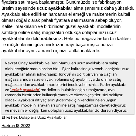
fiyatlara satılmaya başlanmıştır. Günümüzde ise fabrikasyon 
üretim sayesinde 
ucuz ayakkabılar
 alma şansımız daha yüksektir. 
Ayakkabı elde edilirken harcanan el emeği ve malzemenin kaliteli 
olması doğal olarak pahalı fiyatlara satılmasına sebep oluyor. 
Kaliteli markaların ve birbirinden güzel ayakkabı modellerinin 
satıldığı online satış mağazaları oldukça dolaplarınızı ucuz 
ayakkabılar ile doldurabilirsiniz. Hele bu mağazalardan biri kalitesi 
ile müşterilerinin güvenini kazanmayı başarmışsa ucuza 
ayakkabılar aynı zamanda içinizi rahtlatacaklardır.
Nevzat Onay Ayakkabı ve Deri Mamulleri ucuz ayakkabılara sahip
olabileceğiniz markalardan biri... E
ğer kalitesine güvenebileceğiniz ucuz
ayakkabılar almak istiyorsanız, Türkiye'nin dört bir yanına dağılan
mağazalarından size en yakın olanına uğrayabilir, ya da online satış
mağazasından ayakkabı modellerini inceleyebilirsiniz... Kadın ayakkabı
ve
erkek ayakkab
ı
modellerini bulabileceğiniz mağazada, aynı
zamanda birbirinden kullanışlı çanta ve cüzdan çeşitleri sizi bekliyor
olacak. Ayakkabı ihtiyaçlarını gidermek için kendilerine en uygun
ayakkabı modelini arayanları online satış mağazamıza davet ediyoruz,
ve mevsimler değişirken dolapları ucuz ayakkabılar doldursun diyoruz.
Etiketler:
Dolaplara Ucuz Ayakkabılar
Haziran 18, 2022