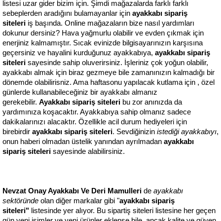
listesi uzar gider bizim için. Şimdi mağazalarda farklı farklı 
sebeplerden aradığını bulamayanlar için 
ayakkabı sipariş 
siteleri
 iş başında. Online mağazaların bize nasıl yardımları 
dokunur dersiniz? Hava yağmurlu olabilir ve evden çıkmak için 
enerjiniz kalmamıştır. Sıcak evinizde bilgisayarınızın karşısına 
geçersiniz ve hayalini kurduğunuz ayakkabıya, 
ayakkabı sipariş 
siteleri
 sayesinde sahip oluverirsiniz. İşleriniz çok yoğun olabilir, 
ayakkabı almak için biraz gezmeye bile zamanınızın kalmadığı bir 
dönemde olabilirisniz. Ama haftasonu yapılacak kutlama için , özel 
günlerde kullanabileceğiniz bir ayakkabı almanız 
gerekebilir. 
Ayakkabı sipariş siteleri
 bu zor anınızda da 
yardımınıza koşacaktır. Ayakkabıya sahip olmanız sadece 
dakikalarınızı alacaktır. Özellikle acil durum hediyeleri için 
birebirdir 
ayakkabı sipariş siteleri
. Sevdiğinizin
 istediği ayakkabıyı
, 
onun haberi olmadan üstelik yanından ayrılmadan 
ayakkabı 
sipariş siteleri
 sayesinde alabilirsiniz.
Nevzat Onay Ayakkabı Ve Deri Mamulleri
 de 
ayakkabı 
sektöründe 
olan diğer markalar gibi "
ayakkabı sipariş 
siteleri"
 listesinde yer alıyor. Bu sipartiş siteleri listesine her geçen 
gün yeni isimler ve yeni ürünler eklense bile, ancak kalite ve güven 