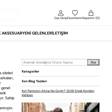
Üye Girişi
Favorilerim
Sepetim
0
K AKSESUAR
YENI GELENLER
İLETIŞIM
Ara
Kategoriler
iteleri 
rkaları, 
Son Blog Yazıları
 
 genel 
Kot Pantolon Altına Ne Giyilir? 2026 Erkek Kombin
sik 
Rehberi
ır. Sahip 
anmıştır.