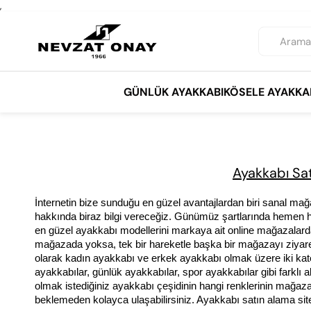
,
GÜNLÜK AYAKKABI
KÖSELE AYAKKA
Ayakkabı Sat
İnternetin bize sunduğu en güzel avantajlardan biri sanal ma
hakkında biraz bilgi vereceğiz. Günümüz şartlarında hemen he
en güzel ayakkabı modellerini markaya ait online mağazalarda bul
mağazada yoksa, tek bir hareketle başka bir mağazayı ziyaret e
olarak kadın ayakkabı ve erkek ayakkabı olmak üzere iki kategor
ayakkabılar, günlük ayakkabılar, spor ayakkabılar gibi farklı a
olmak istediğiniz ayakkabı çeşidinin hangi renklerinin mağaz
beklemeden kolayca ulaşabilirsiniz. Ayakkabı satın alama sitel