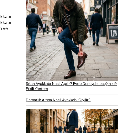
kkabı 
kkabı 
n ve 
Sıkan Ayakkabı Nasıl Açılır? Evde Deneyebileceğiniz 9
Etkili Yöntem
Damatlık Altına Nasıl Ayakkabı Giyilir?