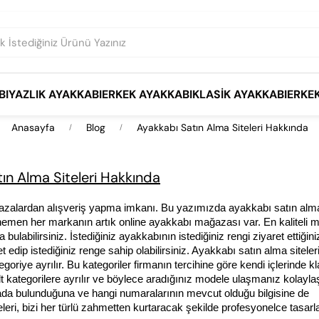
BI
YAZLIK AYAKKABI
ERKEK AYAKKABI
KLASIK AYAKKABI
ERKE
Anasayfa
Blog
Ayakkabı Satın Alma Siteleri Hakkında
ın Alma Siteleri Hakkında
ğazalardan alışveriş yapma imkanı. Bu yazımızda ayakkabı satın alma s
men her markanın artık online ayakkabı mağazası var. En kaliteli ma
abilirsiniz. İstediğiniz ayakkabının istediğiniz rengi ziyaret ettiğiniz
dip istediğiniz renge sahip olabilirsiniz. Ayakkabı satın alma siteleri
iye ayrılır. Bu kategoriler firmanın tercihine göre kendi içlerinde kla
lt kategorilere ayrılır ve böylece aradığınız modele ulaşmanız kolaylaş
ada bulunduğuna ve hangi numaralarının mevcut olduğu bilgisine de 
eri, bizi her türlü zahmetten kurtaracak şekilde profesyonelce tasarl