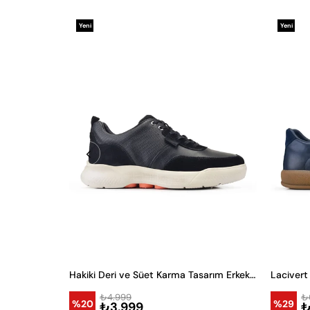
Yeni
Yeni
Ürün
Ürün
Hakiki Deri ve Süet Karma Tasarım Erkek Sneaker
Lacivert
₺4.999
₺
%20
%29
₺3.999
₺