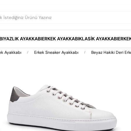
BI
YAZLIK AYAKKABI
ERKEK AYAKKABI
KLASIK AYAKKABI
ERKE
ek Ayakkabı
Erkek Sneaker Ayakkabı
Beyaz Hakiki Deri Er