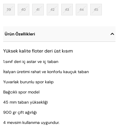
39
40
41
42
43
44
45
Ürün Özellikleri
Yüksek kalite floter deri üst kısım
1.sınıf deri iç astar ve iç taban
İtalyan üretimi rahat ve konforlu kauçuk taban
Yuvarlak burunlu spor kalıp
Bağcıklı spor model
45 mm taban yüksekliği
900 gr çift ağırlığı
4 mevsim kullanıma uygundur.