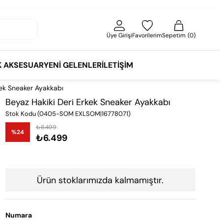
Üye Girişi
Favorilerim
Sepetim
0
K AKSESUAR
YENI GELENLER
İLETIŞIM
kek Sneaker Ayakkabı
Beyaz Hakiki Deri Erkek Sneaker Ayakkabı
Stok Kodu
(0405-SOM EXLSOM|16778071)
₺8.499
%
24
₺6.499
İndirim
Ürün stoklarımızda kalmamıştır.
Numara