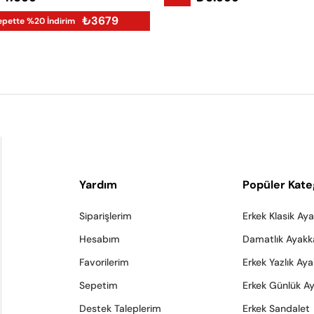
₺3679
epette %20 İndirim
Yardım
Popüler Kate
Siparişlerim
Erkek Klasik Ay
Hesabım
Damatlık Ayakk
Favorilerim
Erkek Yazlık Ay
Sepetim
Erkek Günlük A
Destek Taleplerim
Erkek Sandalet