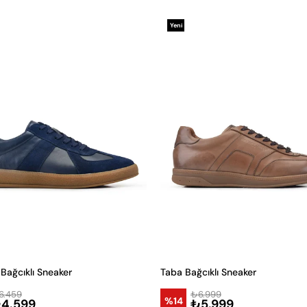
Yeni
Ürün
 Bağcıklı Sneaker
Taba Bağcıklı Sneaker
6.459
₺6.999
%14
4.599
₺5.999