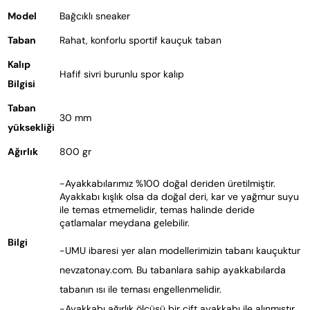
Model
Bağcıklı sneaker
Taban
Rahat, konforlu sportif kauçuk taban
Kalıp
Hafif sivri burunlu spor kalıp
Bilgisi
Taban
30 mm
yüksekliği
Ağırlık
800 gr
-Ayakkabılarımız %100 doğal deriden üretilmiştir. 
Ayakkabı kışlık olsa da doğal deri, kar ve yağmur suyu 
ile temas etmemelidir, temas halinde deride 
çatlamalar meydana gelebilir.
Bilgi
-UMU ibaresi yer alan modellerimizin tabanı kauçuktur
nevzatonay.com. Bu tabanlara sahip ayakkabılarda
tabanın ısı ile teması engellenmelidir.
-Ayakkabı ağırlık ölçüsü bir çift ayakkabı ile alınmıştır.