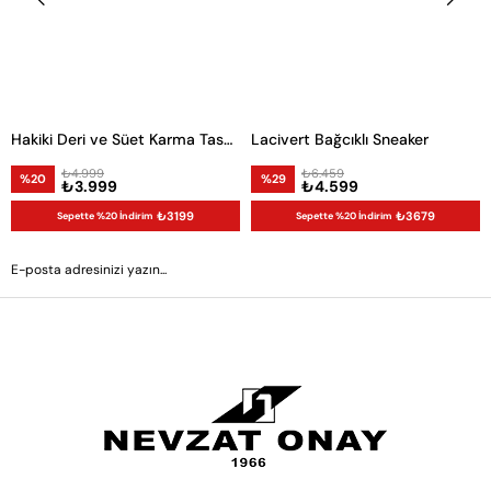
Hakiki Deri ve Süet Karma Tasarım Erkek Sneaker
Lacivert Bağcıklı Sneaker
₺4.999
₺6.459
%20
%29
₺3.999
₺4.599
₺3199
₺3679
Sepette %20 İndirim
Sepette %20 İndirim
GÖNDER