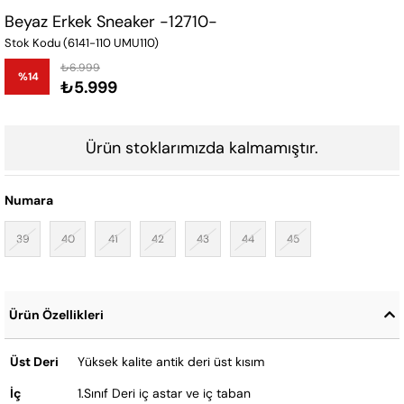
Beyaz Erkek Sneaker -12710-
Stok Kodu
(6141-110 UMU110)
₺6.999
%
14
₺5.999
İndirim
Ürün stoklarımızda kalmamıştır.
Numara
39
40
41
42
43
44
45
Ürün Özellikleri
Üst Deri
Yüksek kalite antik deri üst kısım
İç
1.Sınıf Deri iç astar ve iç taban