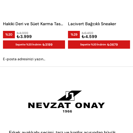
Hakiki Deri ve Süet Karma Tasarım Erkek Sneaker
Lacivert Bağcıklı Sneaker
₺4.999
₺6.459
%20
%29
₺3.999
₺4.599
₺3199
₺3679
Sepette %20 İndirim
Sepette %20 İndirim
GÖNDER
Erkek ayakkabı seçimi, tarz ve konfor açısından büyük 