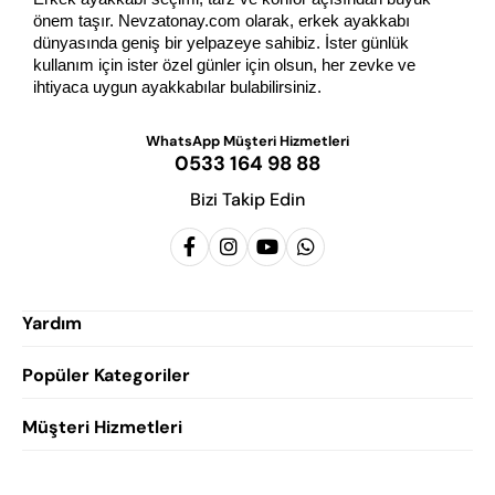
önem taşır. Nevzatonay.com olarak, erkek ayakkabı 
dünyasında geniş bir yelpazeye sahibiz. İster günlük 
kullanım için ister özel günler için olsun, her zevke ve 
ihtiyaca uygun ayakkabılar bulabilirsiniz.
WhatsApp Müşteri Hizmetleri
0533 164 98 88
Bizi Takip Edin
Yardım
Popüler Kategoriler
Siparişlerim
Hesabım
Müşteri Hizmetleri
Erkek Klasik Ayakkabı
Favorilerim
Damatlık Ayakkabısı
Gizlilik Politikası
Sepetim