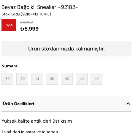
Beyaz Bağcıklı Sneaker -92182-
Stok Kodu
(9218-413 TB413)
₺6.999
%
14
₺5.999
İndirim
Ürün stoklarımızda kalmamıştır.
Numara
39
40
41
42
43
44
45
Ürün Özellikleri
Yüksek kalite antik deri üst kısım
1.sınıf deri iç astar ve iç taban