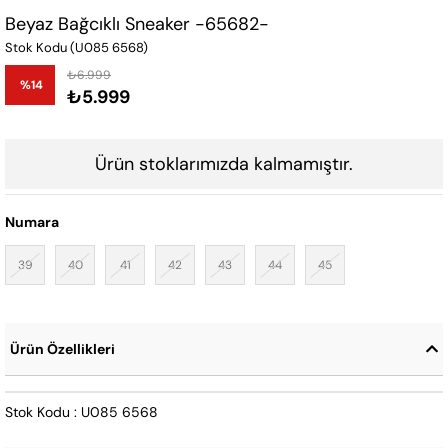
Beyaz Bağcıklı Sneaker -65682-
Stok Kodu
(U085 6568)
₺6.999
%
14
₺5.999
İndirim
Ürün stoklarımızda kalmamıştır.
Numara
39
40
41
42
43
44
45
Ürün Özellikleri
Stok Kodu : U085 6568