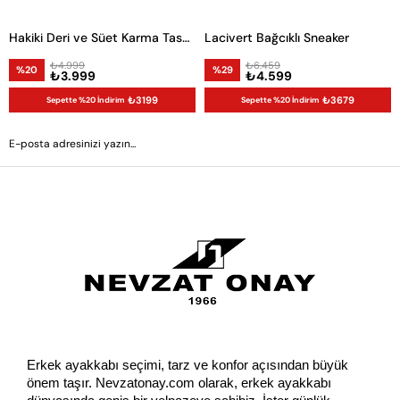
Hakiki Deri ve Süet Karma Tasarım Erkek Sneaker
Lacivert Bağcıklı Sneaker
₺4.999
₺6.459
%20
%29
₺3.999
₺4.599
₺3199
₺3679
Sepette %20 İndirim
Sepette %20 İndirim
GÖNDER
Erkek ayakkabı seçimi, tarz ve konfor açısından büyük 
önem taşır. Nevzatonay.com olarak, erkek ayakkabı 