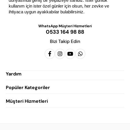
dünyasında geniş bir yelpazeye sahibiz. İster günlük 
kullanım için ister özel günler için olsun, her zevke ve 
ihtiyaca uygun ayakkabılar bulabilirsiniz.
WhatsApp Müşteri Hizmetleri
0533 164 98 88
Bizi Takip Edin
Yardım
Popüler Kategoriler
Siparişlerim
Hesabım
Müşteri Hizmetleri
Erkek Klasik Ayakkabı
Favorilerim
Damatlık Ayakkabısı
Gizlilik Politikası
Sepetim
Erkek Yazlık Ayakkabı
Garanti ve İade Koşulları
Destek Taleplerim
Erkek Günlük Ayakkabı