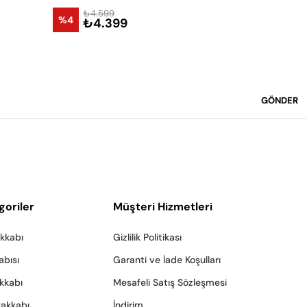
₺4.599
₺4.9
%4
%4
₺4.399
₺4.
Sepet
GÖNDER
goriler
Müşteri Hizmetleri
akkabı
Gizlilik Politikası
abısı
Garanti ve İade Koşulları
akkabı
Mesafeli Satış Sözleşmesi
yakkabı
İndirim