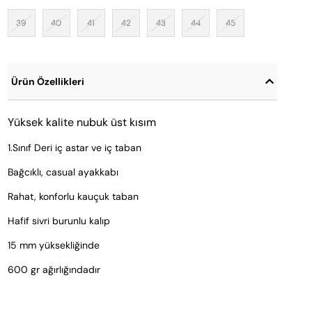
39
40
41
42
43
44
45
Ürün Özellikleri
Yüksek kalite nubuk üst kısım
1.Sınıf Deri iç astar ve iç taban
Bağcıklı, casual ayakkabı
Rahat, konforlu kauçuk taban
Hafif sivri burunlu kalıp
15 mm yüksekliğinde
600 gr ağırlığındadır 