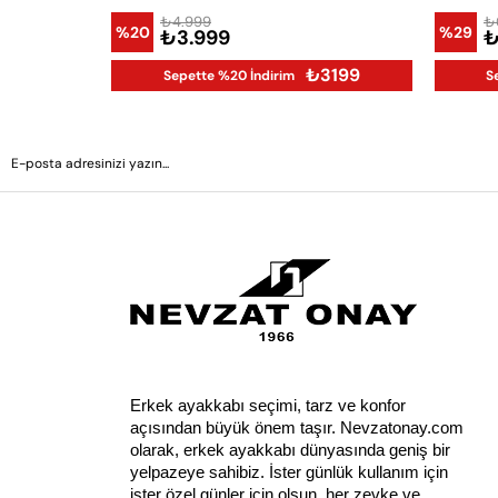
₺4.999
₺
%20
%29
₺3.999
₺
₺3199
Sepette %20 İndirim
S
Erkek ayakkabı seçimi, tarz ve konfor 
açısından büyük önem taşır. Nevzatonay.com 
olarak, erkek ayakkabı dünyasında geniş bir 
yelpazeye sahibiz. İster günlük kullanım için 
ister özel günler için olsun, her zevke ve 