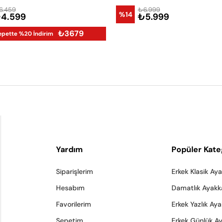
6.459
₺6.999
%14
4.599
₺5.999
₺3679
epette %20 İndirim
Yardım
Popüler Kate
Siparişlerim
Erkek Klasik Ay
Hesabım
Damatlık Ayakk
Favorilerim
Erkek Yazlık Ay
Sepetim
Erkek Günlük A