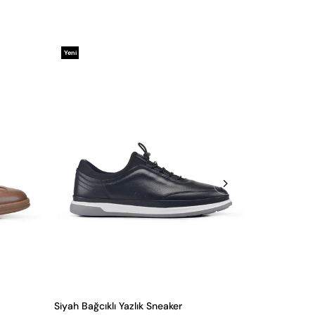
Yeni
Yeni
Ürün
Ürün
Siyah Bağcıklı Yazlık Sneaker
Siyah Bağcık