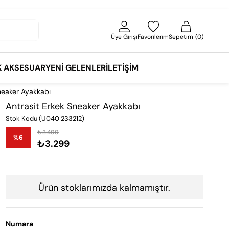
Üye Girişi
Favorilerim
Sepetim
0
K AKSESUAR
YENI GELENLER
İLETIŞIM
neaker Ayakkabı
Antrasit Erkek Sneaker Ayakkabı
Stok Kodu
(U040 233212)
₺3.499
%
6
₺3.299
İndirim
Ürün stoklarımızda kalmamıştır.
Numara