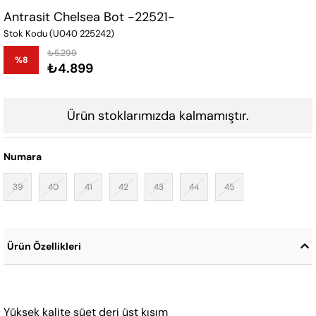
Antrasit Chelsea Bot -22521-
Stok Kodu
(U040 225242)
₺5.299
%
8
₺4.899
İndirim
Ürün stoklarımızda kalmamıştır.
Numara
39
40
41
42
43
44
45
Ürün Özellikleri
Yüksek kalite süet deri üst kısım