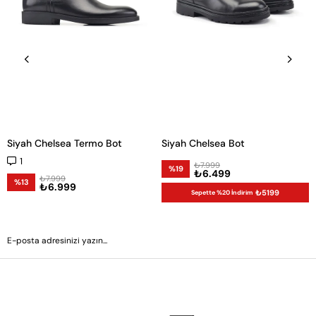
Siyah Chelsea Termo Bot
Siyah Chelsea Bot
1
₺7.999
%19
₺6.499
₺7.999
%13
₺6.999
₺5199
Sepette %20 İndirim
GÖNDER