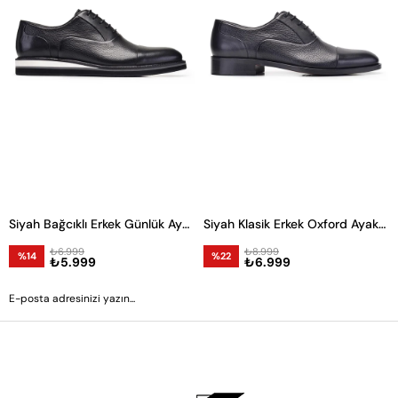
Ürün
Siyah Bağcıklı Erkek Günlük Ayakkabı
Siyah Klasik Erkek Oxford Ayakkabı
₺6.999
₺8.999
%14
%22
₺5.999
₺6.999
GÖNDER