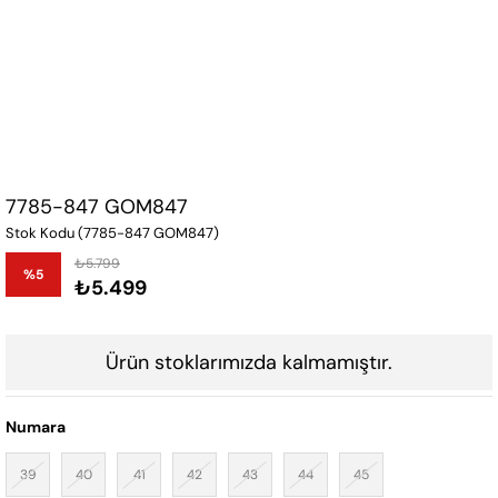
7785-847 GOM847
Stok Kodu
(7785-847 GOM847)
₺5.799
%
5
₺5.499
İndirim
Ürün stoklarımızda kalmamıştır.
Numara
39
40
41
42
43
44
45