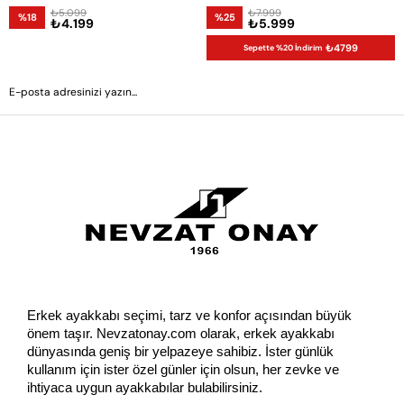
₺5.099
₺7.999
%18
%25
₺4.199
₺5.999
₺4799
Sepette %20 İndirim
GÖNDER
Erkek ayakkabı seçimi, tarz ve konfor açısından büyük 
önem taşır. Nevzatonay.com olarak, erkek ayakkabı 
dünyasında geniş bir yelpazeye sahibiz. İster günlük 
kullanım için ister özel günler için olsun, her zevke ve 
ihtiyaca uygun ayakkabılar bulabilirsiniz.