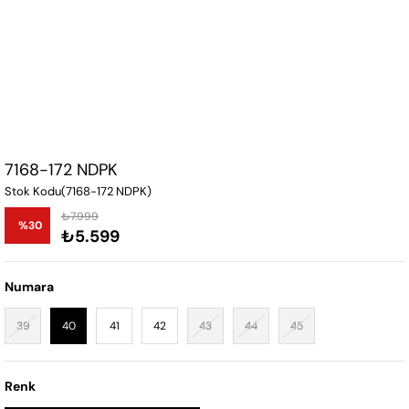
7168-172 NDPK
Stok Kodu
(7168-172 NDPK)
₺7.999
%
30
₺5.599
İndirim
Numara
39
40
41
42
43
44
45
Renk