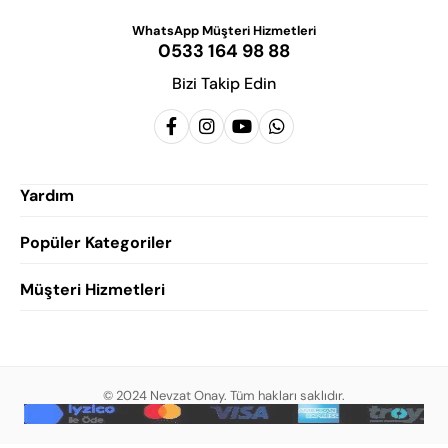
WhatsApp Müşteri Hizmetleri
0533 164 98 88
Bizi Takip Edin
Yardım
Popüler Kategoriler
Siparişlerim
Hesabım
Müşteri Hizmetleri
Erkek Klasik Ayakkabı
Favorilerim
Damatlık Ayakkabısı
Gizlilik Politikası
Sepetim
Erkek Yazlık Ayakkabı
Garanti ve İade Koşulları
Destek Taleplerim
Erkek Günlük Ayakkabı
© 2024 Nevzat Onay. Tüm hakları saklıdır.
Mesafeli Satış Sözleşmesi
Hakkımızda
Erkek Sandalet
İndirim
Blog