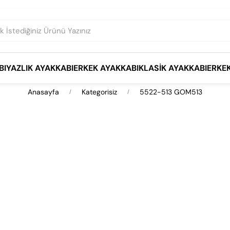
BI
YAZLIK AYAKKABI
ERKEK AYAKKABI
KLASIK AYAKKABI
ERKE
Anasayfa
Kategorisiz
5522-513 GOM513