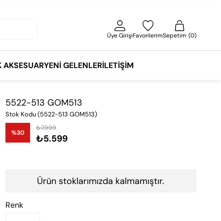
Üye Girişi
Favorilerim
Sepetim
0
K AKSESUAR
YENI GELENLER
İLETIŞIM
5522-513 GOM513
Stok Kodu
(5522-513 GOM513)
₺7.999
%
30
₺5.599
İndirim
Ürün stoklarımızda kalmamıştır.
Renk