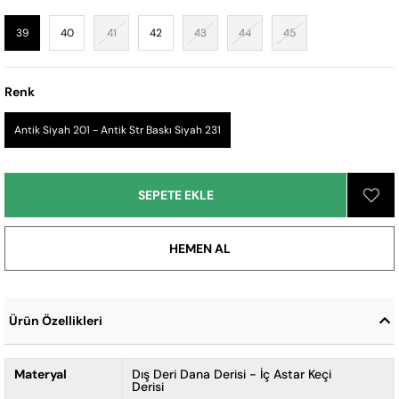
39
40
41
42
43
44
45
Renk
Antik Siyah 201 - Antik Str Baskı Siyah 231
Ürün Özellikleri
Materyal
Dış Deri Dana Derisi - İç Astar Keçi
Derisi