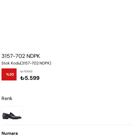
3157-702 NDPK
Stok Kodu
(3157-702 NDPK)
₺7.999
%
30
₺5.599
İndirim
Renk
Numara