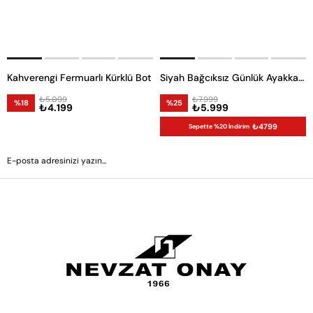
Kahverengi Fermuarlı Kürklü Bot
Siyah Bağcıksız Günlük Ayakkabı
₺5.099
₺7.999
%18
%25
₺4.199
₺5.999
₺4799
Sepette %20 İndirim
GÖNDER