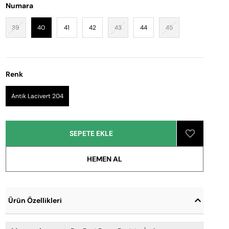
Numara
39
40
41
42
43
44
45
Renk
Antik Lacivert 204
Ürün Özellikleri