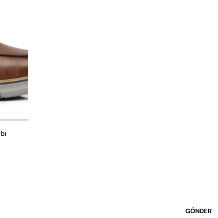
bı
GÖNDER