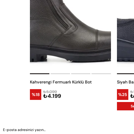
Kahverengi Fermuarlı Kürklü Bot
Siyah Ba
₺5.099
₺
%18
%25
₺4.199
₺
S