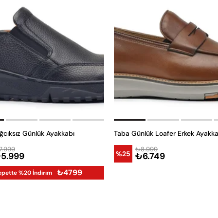
ğcıksız Günlük Ayakkabı
Taba Günlük Loafer Erkek Ayakka
7.999
₺8.999
%25
5.999
₺6.749
₺4799
epette %20 İndirim