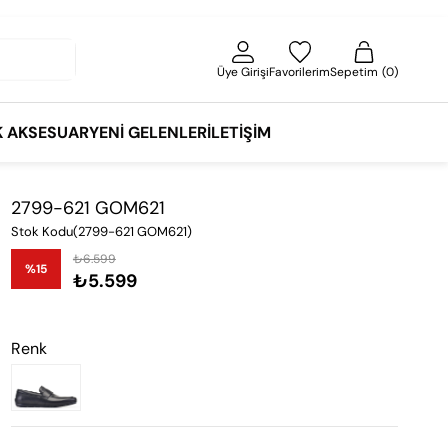
Üye Girişi
Favorilerim
Sepetim
0
K AKSESUAR
YENI GELENLER
İLETIŞIM
2799-621 GOM621
Stok Kodu
(2799-621 GOM621)
₺6.599
%
15
₺5.599
İndirim
Renk