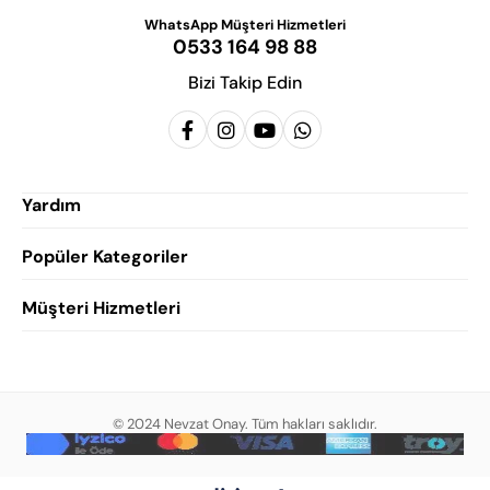
WhatsApp Müşteri Hizmetleri
0533 164 98 88
Bizi Takip Edin
Yardım
Popüler Kategoriler
Siparişlerim
Hesabım
Müşteri Hizmetleri
Erkek Klasik Ayakkabı
Favorilerim
Damatlık Ayakkabısı
Gizlilik Politikası
Sepetim
Erkek Yazlık Ayakkabı
Garanti ve İade Koşulları
Destek Taleplerim
Erkek Günlük Ayakkabı
© 2024 Nevzat Onay. Tüm hakları saklıdır.
Mesafeli Satış Sözleşmesi
Hakkımızda
Erkek Sandalet
İndirim
Blog
Erkek Loafer Ayakkabı